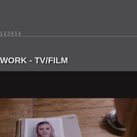
1
2
3
4
5
6
WORK - TV/FILM