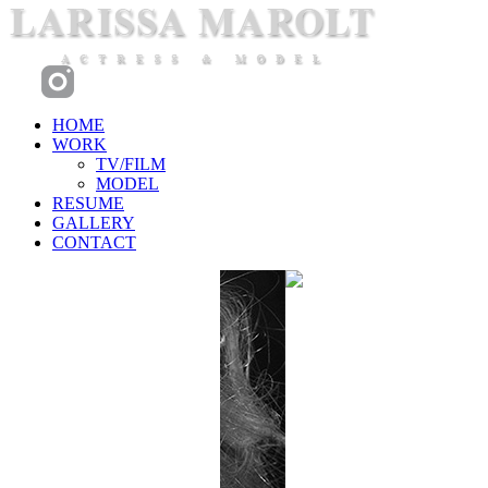
HOME
WORK
TV/FILM
MODEL
RESUME
GALLERY
CONTACT